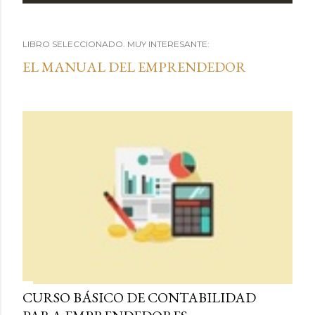
n
LIBRO SELECCIONADO. MUY INTERESANTE:
t
EL MANUAL DEL EMPRENDEDOR
r
a
d
a
s
CURSO BÁSICO DE CONTABILIDAD