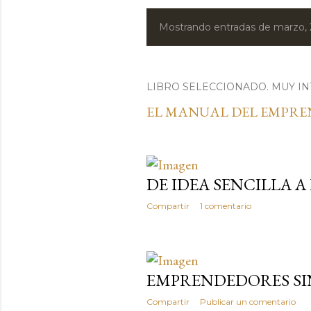
Mostrando entradas de marzo,
E
n
t
LIBRO SELECCIONADO. MUY IN
EL MANUAL DEL EMPR
r
a
d
DE IDEA SENCILLA 
a
Compartir
1 comentario
s
EMPRENDEDORES S
Compartir
Publicar un comentario