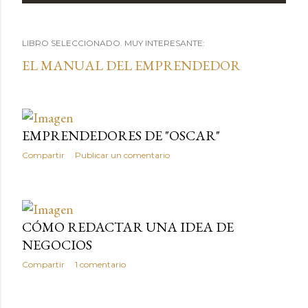
n
LIBRO SELECCIONADO. MUY INTERESANTE:
t
EL MANUAL DEL EMPRENDEDOR
r
a
d
EMPRENDEDORES DE "OSCAR"
a
Compartir
Publicar un comentario
s
CÓMO REDACTAR UNA IDEA DE
NEGOCIOS
Compartir
1 comentario