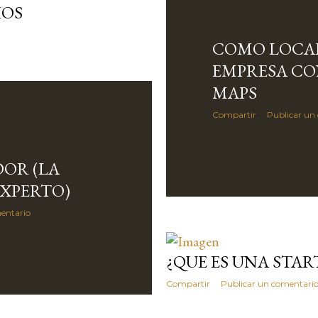
IOS
COMO LOCAL
EMPRESA CO
MAPS
Compartir
Publicar un
OR (LA
EXPERTO)
entario
¿QUE ES UNA STAR
Compartir
Publicar un comentari