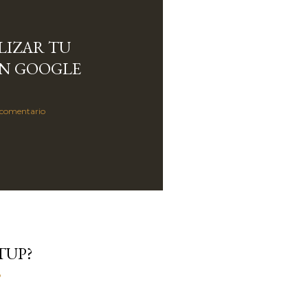
IZAR TU
N GOOGLE
 comentario
TUP?
o