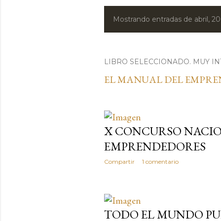
Mostrando entradas de abril, 2
E
n
t
LIBRO SELECCIONADO. MUY IN
EL MANUAL DEL EMPR
r
a
d
X CONCURSO NACIO
a
EMPRENDEDORES
s
Compartir
1 comentario
TODO EL MUNDO PU