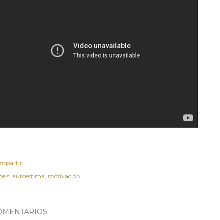
mpartir
els:
autoestima
motivación
OMENTARIOS