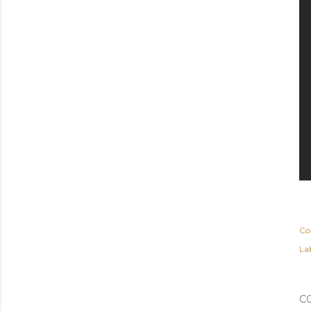
Co
Lab
C