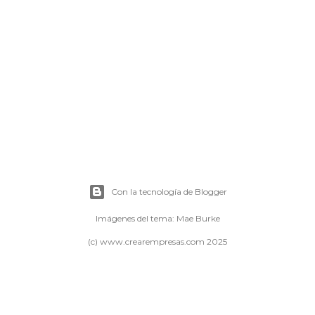
Con la tecnología de Blogger
Imágenes del tema:
Mae Burke
(c) www.crearempresas.com 2025