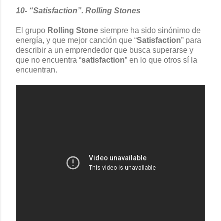
10- “Satisfaction”. Rolling Stones
El grupo
Rolling Stone
siempre ha sido sinónimo de
energía, y que mejor canción que “
Satisfaction
” para
describir a un emprendedor que busca superarse y
que no encuentra “
satisfaction
” en lo que otros sí la
encuentran.