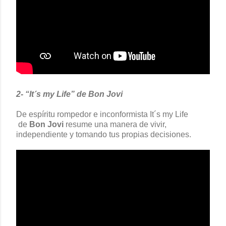
2- “It´s my Life” de Bon Jovi
De espíritu rompedor e inconformista It´s my Life
de
Bon Jovi
resume una manera de vivir,
independiente y tomando tus propias decisiones.