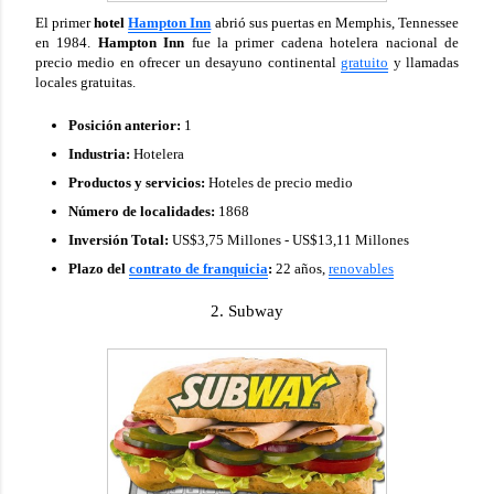
El primer
hotel
Hampton Inn
abrió sus puertas en Memphis, Tennessee
en 1984.
Hampton Inn
fue la primer cadena hotelera nacional de
precio medio en ofrecer un desayuno continental
gratuito
y llamadas
locales gratuitas.
Posición anterior:
1
Industria:
Hotelera
Productos y servicios:
Hoteles de precio medio
Número de localidades:
1868
Inversión Total:
US$3,75 Millones - US$13,11 Millones
Plazo del
contrato de franquicia
:
22 años,
renovables
2. Subway