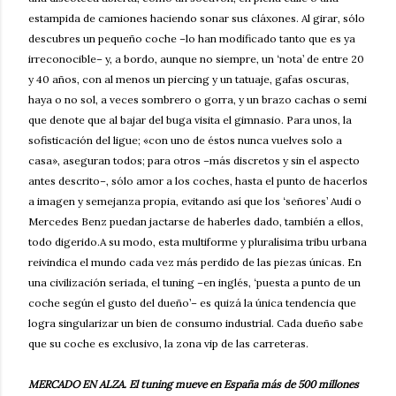
estampida de camiones haciendo sonar sus cláxones. Al girar, sólo
descubres un pequeño coche –lo han modificado tanto que es ya
irreconocible– y, a bordo, aunque no siempre, un ‘nota’ de entre 20
y 40 años, con al menos un piercing y un tatuaje, gafas oscuras,
haya o no sol, a veces sombrero o gorra, y un brazo cachas o semi
que denote que al bajar del buga visita el gimnasio. Para unos, la
sofisticación del ligue; «con uno de éstos nunca vuelves solo a
casa», aseguran todos; para otros –más discretos y sin el aspecto
antes descrito–, sólo amor a los coches, hasta el punto de hacerlos
a imagen y semejanza propia, evitando así que los ‘señores’ Audi o
Mercedes Benz puedan jactarse de haberles dado, también a ellos,
todo digerido.A su modo, esta multiforme y pluralísima tribu urbana
reivindica el mundo cada vez más perdido de las piezas únicas. En
una civilización seriada, el tuning –en inglés, ‘puesta a punto de un
coche según el gusto del dueño’– es quizá la única tendencia que
logra singularizar un bien de consumo industrial. Cada dueño sabe
que su coche es exclusivo, la zona vip de las carreteras.
MERCADO EN ALZA. El tuning mueve en España más de 500 millones