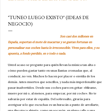
"TUNEO LUEGO EXISTO" (IDEAS DE
NEGOCIO)
Son casi dos millones en
España, soportan el mote de macarras y se gastan fortunas en
personalizar sus coches hasta lo irreconocible. Viven para ellos, y su
apuesta, a fondo perdido, es o todo o nada.
Usted acaso se pregunte para quién llevan la música tan alta o
cómo pueden gastar tanto en unas llantas cromadas que, al
conducir, no ven. Muchos lo hacen por placer o envidia de los
demás. Antes muertos que sencillos, y nada más imperdonable que
pasar inadvertidos. Desde sus coches parecen gritar: «Mírame,
muere por mí o, al menos, para empezar, por mi coche». No te
salvarás por estar de espalda. Del sobresalto, girarás para
averiguar si lo que escuchas es un huracán a punto de arrollarte,
una discoteca abierta, como un socavón, en plena calle o una